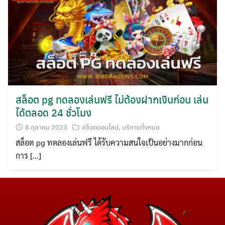
สล็อต pg ทดลองเล่นฟรี ไม่ต้องฝากเงินก่อน เล่น
ได้ตลอด 24 ชั่วโมง
8 ตุลาคม 2023
สล็อตออนไลน์
,
บริการทั้งหมด
สล็อต pg ทดลองเล่นฟรี ได้รับความสนใจเป็นอย่างมากก่อน
การ […]