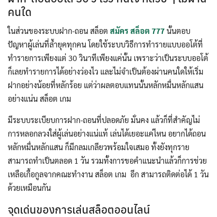
คนใด
ในส่วนของระบบฝาก-ถอน สล็อต
สมัคร สล็อต 777
นั้นตอบ
ปัญหาผู้เล่นที่ล้ำยุคทุกคน โดยใช้ระบบวิธีการทำรายแบบออโต้ที่
ทำรายการเพียงแต่ 30 วินาทีเพียงแค่นั้น เพราะว่าเป็นระบบออโต้
ก็เลยทำรายการได้อย่างว่องไว และไม่จำเป็นต้องผ่านคนใดให้เริ่ม
ฝากอย่างน้อยที่หลักร้อย แต่ว่าผลตอบแทนนั้นหลักหมื่นหลักแสน
อย่างแน่น สล็อต เกม
มีระบบระเบียบการฝาก-ถอนที่ปลอดภัย มั่นคง แล้วก็ที่สำคัญไม่
การหลอกลวงใส่ผู้เล่นอย่างแน่แท้ เล่นได้เยอะแค่ไหน อยากได้ถอน
หลักหมื่นหลักแสน ก็มีกลมเกลียวพร้อมใจเสมอ ทั้งยังทุกราย
สามารถทำเป็นตลอด 1 วัน รวมทั้งการขอคำแนะนำแล้วก็การช่วย
เหลือเกื้อกูลจากคณะทำงาน สล็อต เกม อีก สามารถติดต่อได้ 1 วัน
ด้วยเหมือนกัน
จุดเด่นของการเล่นสล็อตออนไลน์