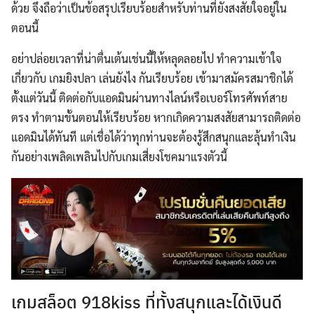
ด้วย จึงถือว่าเป็นข้อสรุปเรียบร้อยสำหรับท่านที่ยังสงสัยใจอยู่ใน
ตอนนี้
อย่าปล่อยเวลาที่น่าตื่นเต้นเช่นนี้ให้หลุดลอยไป ทำความเข้าใจ
เกี่ยวกับ เกมยิงปลา เล่นยังไง กันเรียบร้อย เข้ามาสมัครสมาชิกได้
ตั้งแต่วันนี้ ติดต่อกับแอดมินผ่านทางไลน์หรือเบอร์โทรศัพท์สาย
ตรง ทำตามขั้นตอนให้เรียบร้อย หากเกิดความสงสัยสามารถติดต่อ
แอดมินได้ทันที แต่เชื่อได้ว่าทุกท่านจะต้องรู้สึกสนุกและลุ้นทำเงิน
กันอย่างเพลิดเพลินไปกับเกมเสี่ยงโชคมาแรงตัวนี้
เกมสล็อต 918kiss ที่ทั้งสนุกและได้เงินดี