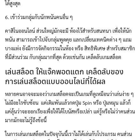
ได้สูงสุด
6. เข้าร่วมกลุ่มกับนักพนันคนอื่น ๆ
คาสิโนออนไลน์ ส่วนใหญ่มักจะมี ห้องไว้สำหรับสนทนา เพื่อให้นัก
พนัน สามารถเข้าไปจับกลุ่มพูดคุย แลกเปลี่ยนเทคนิคต่าง ๆ แถม
บางแห่ง ยังมีการจัดกิจกรรมในห้อง หรือ สิทธิพิเศษ สำหรับสมาชิก
ที่มีส่วนร่วม กับกลุ่มมากที่สุด ด้วยเช่นกัน เคล็ดลับเกมสล็อต
เล่นสล็อต ให้แจ๊คพอตแตก เคล็ดลับของ
การเล่นสล็อตแบบออนไลน์ที่ได้ผล
หลายคนอาจจะมองว่าเกมสล็อตจะเป็นเกมที่ดูเหมือนว่าเล่นง่าย ๆ
ไม่มีอะไรซับซ้อน แค่เดิมพันแล้วกดปุ่ม Spin หรือ ปุ่มหมุน แล้วก็
แค่ลุ้นว่าจะออกเรียงเพื่อให้ได้โบนัสหรือเปล่า แต่รู้หรือไม่ว่าคนส่วน
มากมักจะไม่รู้ถึงข้อนี้
ในการเล่นเกมสล็อตในปัจจุบันนี้เราไม่ได้เล่นกับโปรแกรม คนส่วน