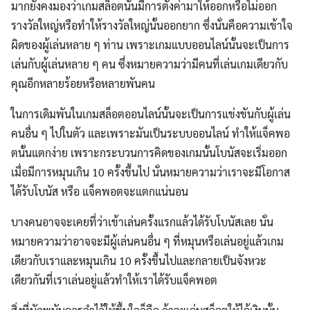
มากยังคงมองว่าเกมสล็อตนั้นมีการตั้งค่ามาให้ออกหรือไม่ออก
รางวัลใหญ่หรือทำให้รางวัลใหญ่นั้นออกยาก ซึ่งนั่นคือความเข้าใจ
ผิดของผู้เล่นหลาย ๆ ท่าน เพราะเกมแบบออนไลน์นั้นจะเป็นการ
เล่นกับผู้เล่นหลาย ๆ คน ซึ่งหมายความว่ามีคนที่เล่นเกมเดียวกับ
คุณอีกหลายร้อยหรือหลายพันคน
ในการเดิมพันในเกมสล็อตออนไลน์นั้นจะเป็นการแข่งขันกับผู้เล่น
คนอื่น ๆ ไปในตัว และเพราะมันเป็นระบบออนไลน์ ทำให้แจ็คพอ
ตนั้นแตกง่าย เพราะกระบวนการคิดของเกมนั้นโบนัสจะเริ่มออก
เมื่อมีการหมุนเกิน 10 ครั้งขึ้นไป นั่นหมายความว่าเราจะมีโอกาส
ได้รับโบนัส หรือ แจ็คพอตจะแตกแน่นอน
บางคนอาจจะเคยที่ว่าเข้าเล่นครั้งแรกแล้วได้รับโบนัสเลย นั่น
หมายความว่าอาจจะมีผู้เล่นคนอื่น ๆ ที่หมุนหรือเล่นอยู่แล้วเกม
เดียวกับเราและหมุนเกิน 10 ครั้งขึ้นไปและกลายเป็นจังหวะ
เดียวกันที่เราเล่นอยู่แล้วทำให้เราได้รับแจ็คพอต