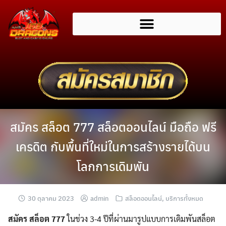
สมัคร สล็อต 777 สล็อตออนไลน์ มือถือ ฟรี
เครดิต กับพื้นที่ใหม่ในการสร้างรายได้บน
โลกการเดิมพัน
30 ตุลาคม 2023
admin
สล็อตออนไลน์
,
บริการทั้งหมด
สมัคร สล็อต 777
ในช่วง 3-4 ปีที่ผ่านมารูปแบบการเดิมพันสล็อต