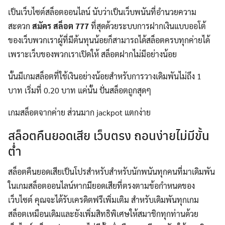
เป็นเว็บไซต์สล็อตออนไลน์ นับว่าเป็นเว็บพนันที่อำนวยความ
สะดวก
สมัคร สล็อต 777
ที่สุดด้วยระบบการฝากเงินแบบออโต้
ของเว็บพวกเราผู้ที่มีต้นทุนน้อยก็สามารถได้สล็อตครบทุกค่ายได้
เพราะเว็บของพวกเราเปิดให้ สล็อตฝากไม่มีอย่างน้อย
นั้นมีเกมสล็อตที่ใช้เงินอย่างน้อยสำหรับการวางเดิมพันไม่ถึง 1
บาท เริ่มที่ 0.20 บาท แค่นั้น ปั่นสล็อตถูกสุดๆ
เกมสล็อตจากค่าย ส่วนมาก jackpot แตกง่าย
สล็อตคืนยอดเสีย เว็บตรง ถอนง่ายไม่มีขั้น
ต่ำ
สล็อตคืนยอดเสียเป็นโปรสำหรับสำหรับนักพนันทุกคนที่มาเดิมพัน
ในเกมสล็อตออนไลน์หากมียอดเสียที่ตรงตามข้อกำหนดของ
เว็บไซต์ คุณจะได้รับเครดิตฟรีเพิ่มเติม สำหรับเดิมพันทุกเกม
สล็อตเหมือนเดิมและยังเพิ่มสิทธิพิเศษให้สมาชิกทุกท่านด้วย